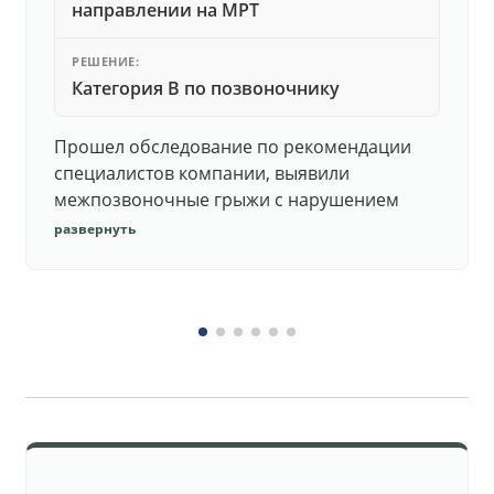
направлении на МРТ
РЕШЕНИЕ:
Категория В по позвоночнику
Прошел обследование по рекомендации
специалистов компании, выявили
межпозвоночные грыжи с нарушением
функций. Юристы подготовили документы,
развернуть
комиссия утвердила негодность.