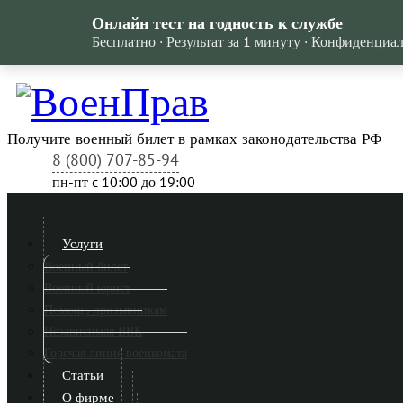
Онлайн тест на годность к службе
Бесплатно · Результат за 1 минуту · Конфиденциа
Получите военный билет в рамках законодательства РФ
8 (800) 707-85-94
пн-пт c 10:00 до 19:00
Услуги
Военный билет
Военный юрист
Помощь призывникам
Независимая ВВК
Горячая линия военкомата
Статьи
О фирме