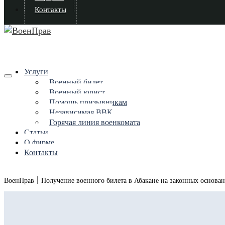
Контакты
Услуги
Военный билет
Военный юрист
Помощь призывникам
Независимая ВВК
Горячая линия военкомата
Статьи
О фирме
Контакты
|
ВоенПрав
Получение военного билета в Абакане на законных основа