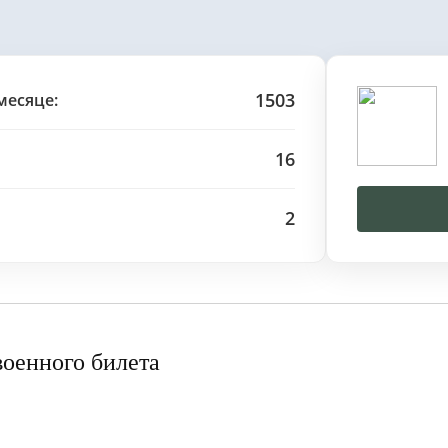
1503
месяце:
16
2
военного билета