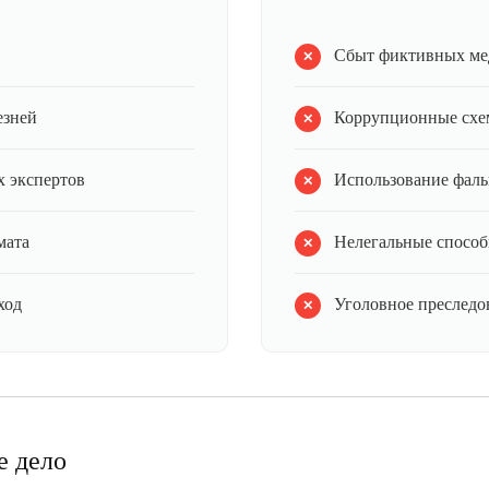
Сбыт фиктивных ме
езней
Коррупционные схе
 экспертов
Использование фал
мата
Нелегальные способ
ход
Уголовное преследов
е дело