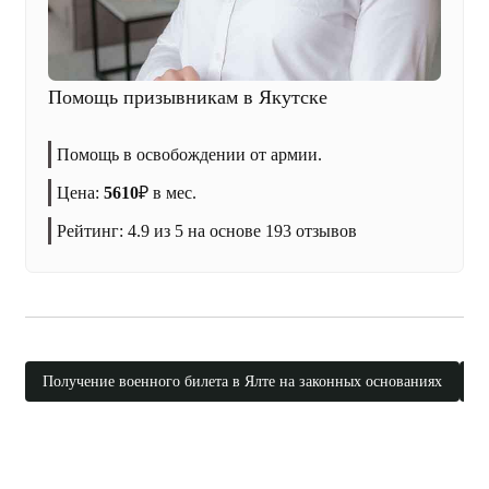
Помощь призывникам в Якутске
Помощь в освобождении от армии.
Цена:
5610
₽
в мес.
Рейтинг:
4.9
из 5 на основе
193
отзывов
Получение военного билета в Ялте на законных основаниях
П