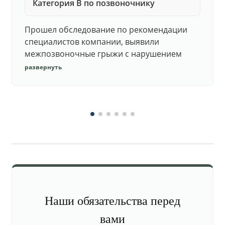
Категория В по позвоночнику
Прошел обследование по рекомендации
специалистов компании, выявили
межпозвоночные грыжи с нарушением
функций. Юристы подготовили документы,
развернуть
комиссия утвердила негодность.
Наши обязательства перед
вами