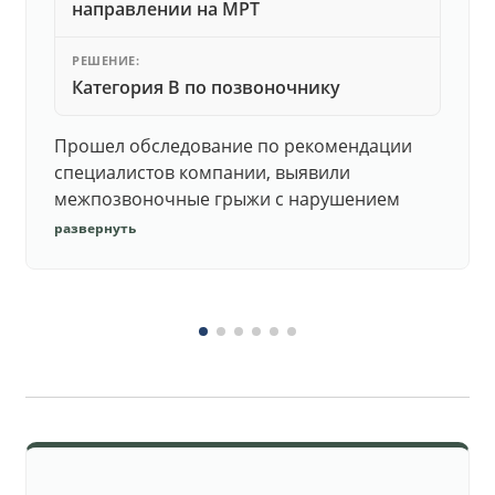
направлении на МРТ
РЕШЕНИЕ:
Категория В по позвоночнику
Прошел обследование по рекомендации
специалистов компании, выявили
межпозвоночные грыжи с нарушением
функций. Юристы подготовили документы,
развернуть
комиссия утвердила негодность.