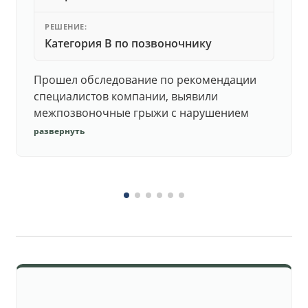
РЕШЕНИЕ:
Категория В по позвоночнику
Прошел обследование по рекомендации
специалистов компании, выявили
межпозвоночные грыжи с нарушением
функций. Юристы подготовили документы,
развернуть
комиссия утвердила негодность.