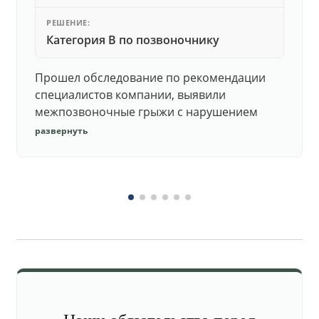
РЕШЕНИЕ:
Категория В по позвоночнику
Прошел обследование по рекомендации
специалистов компании, выявили
межпозвоночные грыжи с нарушением
функций. Юристы подготовили документы,
развернуть
комиссия утвердила негодность.