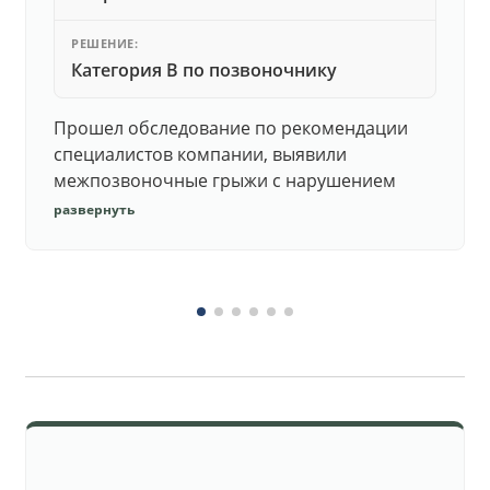
РЕШЕНИЕ:
Категория В по позвоночнику
Прошел обследование по рекомендации
специалистов компании, выявили
межпозвоночные грыжи с нарушением
функций. Юристы подготовили документы,
развернуть
комиссия утвердила негодность.