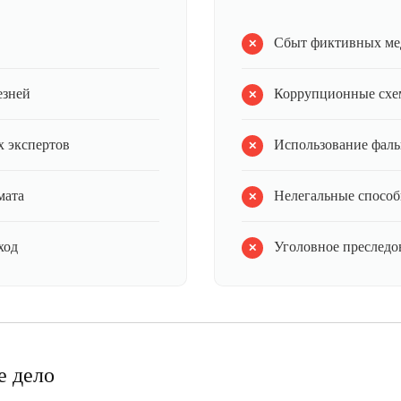
Сбыт фиктивных ме
езней
Коррупционные схе
 экспертов
Использование фал
мата
Нелегальные способ
ход
Уголовное преследов
е дело