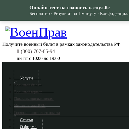
Онлайн тест на годность к службе
Бесплатно · Результат за 1 минуту · Конфиденциа
Получите военный билет в рамках законодательства РФ
8 (800) 707-85-94
пн-пт c 10:00 до 19:00
Услуги
Военный билет
Военный юрист
Помощь призывникам
Независимая ВВК
Горячая линия военкомата
Статьи
О фирме