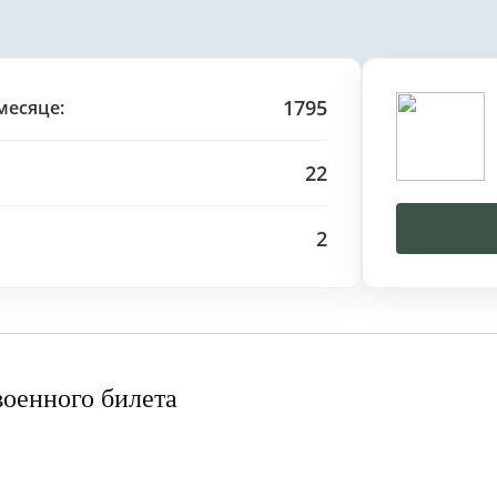
1795
месяце:
22
2
военного билета