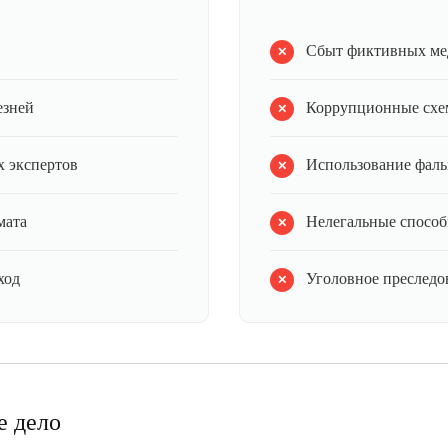
Сбыт фиктивных ме
езней
Коррупционные схе
 экспертов
Использование фал
мата
Нелегальные способ
ход
Уголовное преследов
е дело