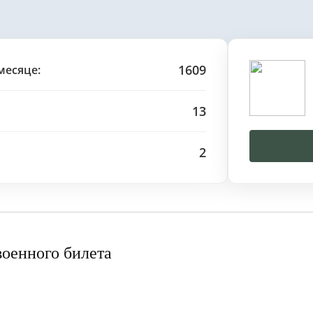
1609
месяце:
13
2
военного билета