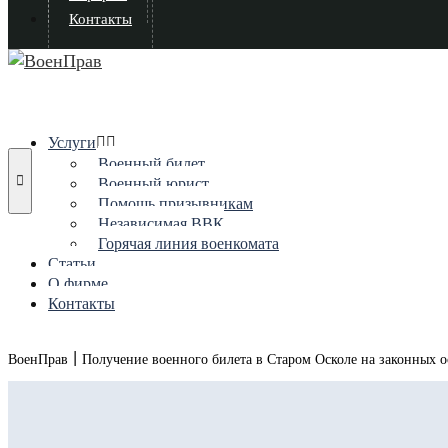
Контакты
Услуги
Военный билет
Военный юрист
Помощь призывникам
Независимая ВВК
Горячая линия военкомата
Статьи
О фирме
Контакты
|
ВоенПрав
Получение военного билета в Старом Осколе на законных 