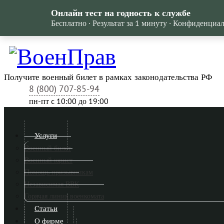
Онлайн тест на годность к службе
Бесплатно · Результат за 1 минуту · Конфиденциа
Получите военный билет в рамках законодательства РФ
8 (800) 707-85-94
пн-пт c 10:00 до 19:00
Услуги
Военный билет
Военный юрист
Помощь призывникам
Независимая ВВК
Горячая линия военкомата
Статьи
О фирме