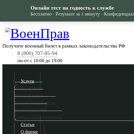
Онлайн тест на годность к службе
Бесплатно · Результат за 1 минуту · Конфиденциа
Получите военный билет в рамках законодательства РФ
8 (800) 707-85-94
пн-пт c 10:00 до 19:00
Услуги
Военный билет
Военный юрист
Помощь призывникам
Независимая ВВК
Горячая линия военкомата
Статьи
О фирме