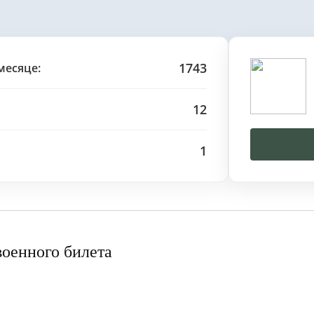
1743
месяце:
12
1
военного билета