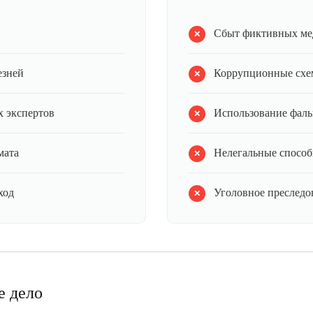
Сбыт фиктивных ме
езней
Коррупционные схе
 экспертов
Использование фал
мата
Нелегальные способ
ход
Уголовное преследов
е дело