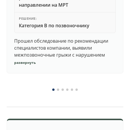
направлении на МРТ
РЕШЕНИЕ:
Категория В по позвоночнику
Прошел обследование по рекомендации
специалистов компании, выявили
межпозвоночные грыжи с нарушением
функций. Юристы подготовили документы,
развернуть
комиссия утвердила негодность.