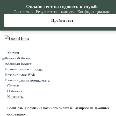
Онлайн тест на годность к службе
Бесплатно · Результат за 1 минуту · Конфиденциально
Пройти тест
Услуги
Военный билет
Военный юрист
Помощь призывникам
Независимая ВВК
Горячая линия военкомата
Статьи
О фирме
Контакты
ВоенПрав
Получение военного билета в Таганроге на законных
|
основаниях