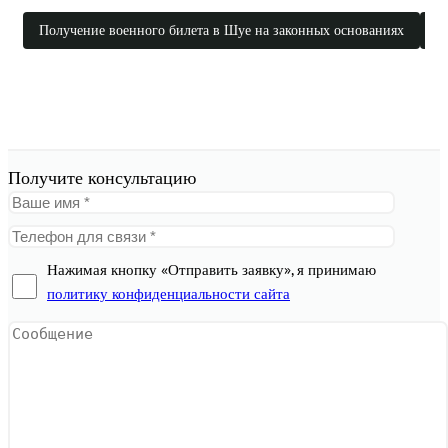
Получение военного билета в Шуе на законных основаниях
П
Получите консультацию
Нажимая кнопку «Отправить заявку», я принимаю
политику конфиденциальности сайта