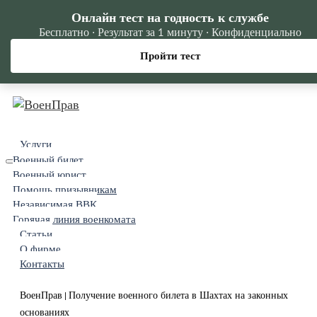
Онлайн тест на годность к службе
Бесплатно · Результат за 1 минуту · Конфиденциально
Пройти тест
Услуги
Военный билет
Военный юрист
Помощь призывникам
Независимая ВВК
Горячая линия военкомата
Статьи
О фирме
Контакты
ВоенПрав
Получение военного билета в Шахтах на законных
|
основаниях