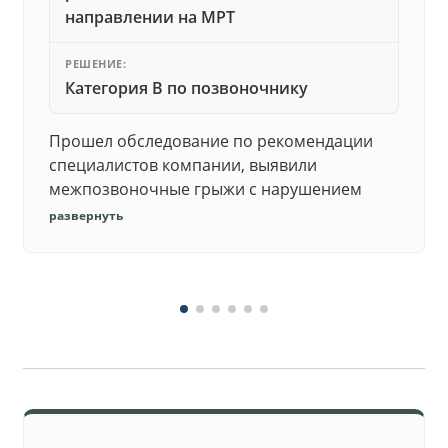
направлении на МРТ
РЕШЕНИЕ:
Категория В по позвоночнику
Прошел обследование по рекомендации
специалистов компании, выявили
межпозвоночные грыжи с нарушением
функций. Юристы подготовили документы,
развернуть
комиссия утвердила негодность.