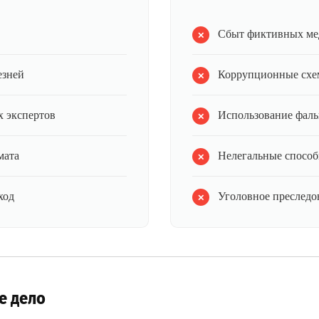
Сбыт фиктивных ме
езней
Коррупционные схе
 экспертов
Использование фал
мата
Нелегальные способ
ход
Уголовное преследов
е дело