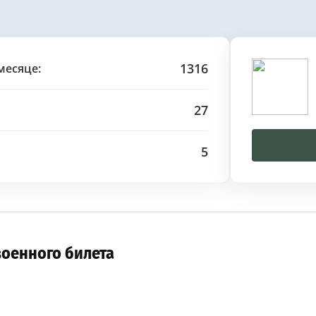
1316
месяце:
27
5
военного билета