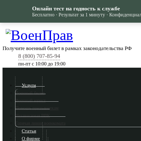
Онлайн тест на годность к службе
Бесплатно · Результат за 1 минуту · Конфиденциа
Получите военный билет в рамках законодательства РФ
8 (800) 707-85-94
пн-пт c 10:00 до 19:00
Услуги
Военный билет
Военный юрист
Помощь призывникам
Независимая ВВК
Горячая линия военкомата
Статьи
О фирме