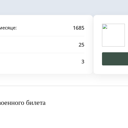
1685
месяце:
25
3
военного билета