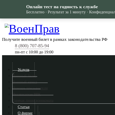
Онлайн тест на годность к службе
Бесплатно · Результат за 1 минуту · Конфиденциа
Получите военный билет в рамках законодательства РФ
8 (800) 707-85-94
пн-пт c 10:00 до 19:00
Услуги
Военный билет
Военный юрист
Помощь призывникам
Независимая ВВК
Горячая линия военкомата
Статьи
О фирме