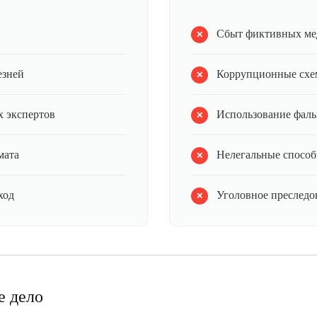
Сбыт фиктивных ме
езней
Коррупционные схе
 экспертов
Использование фал
мата
Нелегальные способ
ход
Уголовное преследов
е дело