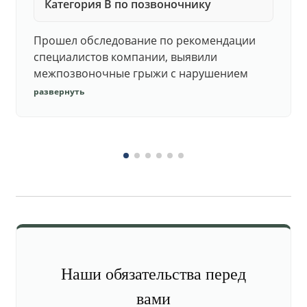
Категория В по позвоночнику
Прошел обследование по рекомендации
специалистов компании, выявили
межпозвоночные грыжи с нарушением
функций. Юристы подготовили документы,
развернуть
комиссия утвердила негодность.
Наши обязательства перед
вами