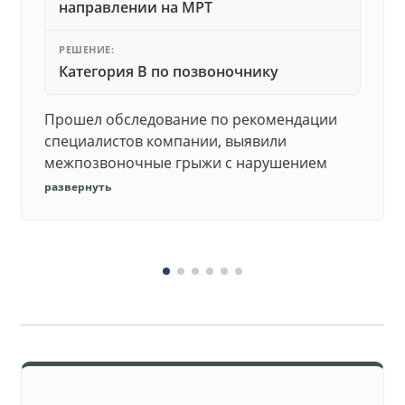
направлении на МРТ
РЕШЕНИЕ:
Категория В по позвоночнику
Прошел обследование по рекомендации
специалистов компании, выявили
межпозвоночные грыжи с нарушением
функций. Юристы подготовили документы,
развернуть
комиссия утвердила негодность.