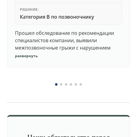
РЕШЕНИЕ:
Категория В по позвоночнику
Прошел обследование по рекомендации
специалистов компании, выявили
межпозвоночные грыжи с нарушением
функций. Юристы подготовили документы,
развернуть
комиссия утвердила негодность.