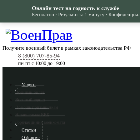
Онлайн тест на годность к службе
Бесплатно · Результат за 1 минуту · Конфиденциа
Получите военный билет в рамках законодательства РФ
8 (800) 707-85-94
пн-пт c 10:00 до 19:00
Услуги
Военный билет
Военный юрист
Помощь призывникам
Независимая ВВК
Горячая линия военкомата
Статьи
О фирме