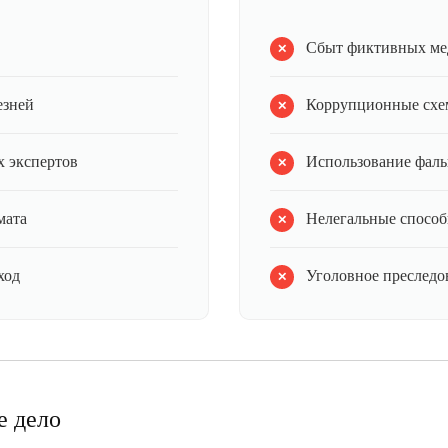
Сбыт фиктивных ме
езней
Коррупционные схе
 экспертов
Использование фал
мата
Нелегальные способ
ход
Уголовное преследов
е дело