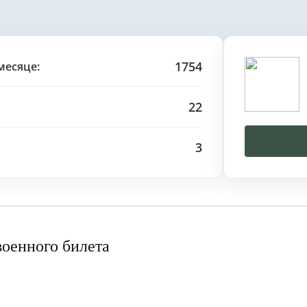
1754
месяце:
22
3
военного билета