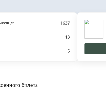
1637
месяце:
13
5
военного билета