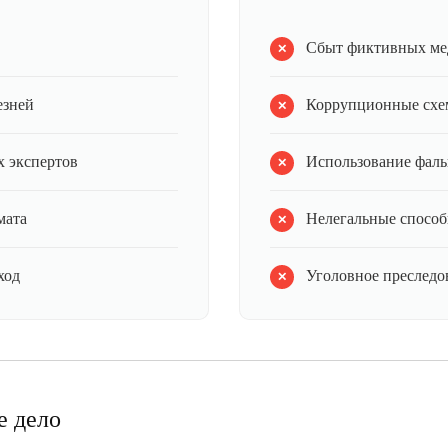
Сбыт фиктивных ме
езней
Коррупционные схе
 экспертов
Использование фал
мата
Нелегальные способ
ход
Уголовное преследов
е дело