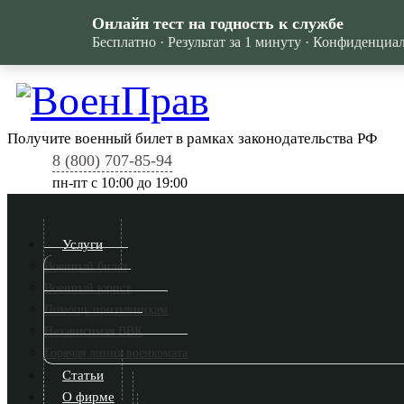
Онлайн тест на годность к службе
Бесплатно · Результат за 1 минуту · Конфиденциа
Получите военный билет в рамках законодательства РФ
8 (800) 707-85-94
пн-пт c 10:00 до 19:00
Услуги
Военный билет
Военный юрист
Помощь призывникам
Независимая ВВК
Горячая линия военкомата
Статьи
О фирме