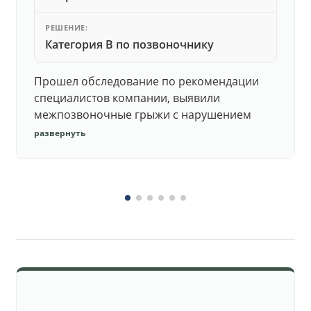
РЕШЕНИЕ:
Категория В по позвоночнику
Прошел обследование по рекомендации
специалистов компании, выявили
межпозвоночные грыжи с нарушением
функций. Юристы подготовили документы,
развернуть
комиссия утвердила негодность.