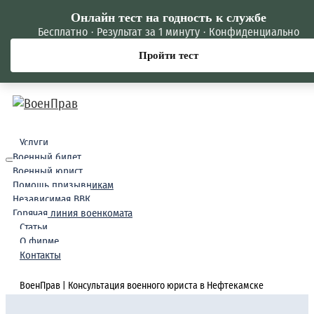
Онлайн тест на годность к службе
Бесплатно · Результат за 1 минуту · Конфиденциально
Пройти тест
Услуги
Военный билет
Военный юрист
Помощь призывникам
Независимая ВВК
Горячая линия военкомата
Статьи
О фирме
Контакты
ВоенПрав
Консультация военного юриста в Нефтекамске
|