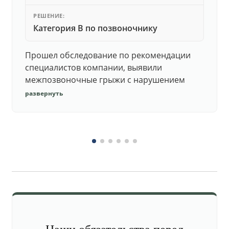
РЕШЕНИЕ:
Категория В по позвоночнику
Прошел обследование по рекомендации
специалистов компании, выявили
межпозвоночные грыжи с нарушением
функций. Юристы подготовили документы,
развернуть
комиссия утвердила негодность.