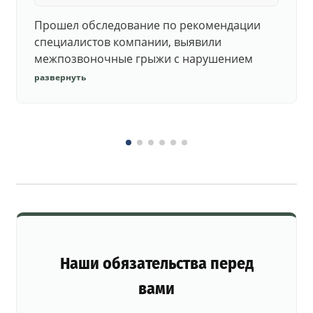
Прошел обследование по рекомендации
специалистов компании, выявили
межпозвоночные грыжи с нарушением
функций. Юристы подготовили документы,
развернуть
комиссия утвердила негодность.
Наши обязательства перед
вами