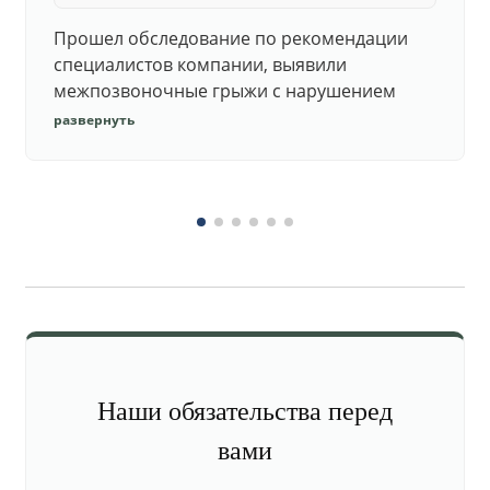
Прошел обследование по рекомендации
специалистов компании, выявили
межпозвоночные грыжи с нарушением
функций. Юристы подготовили документы,
развернуть
комиссия утвердила негодность.
Наши обязательства перед
вами