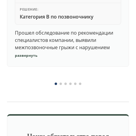
РЕШЕНИЕ:
Категория В по позвоночнику
Прошел обследование по рекомендации
специалистов компании, выявили
межпозвоночные грыжи с нарушением
функций. Юристы подготовили документы,
развернуть
комиссия утвердила негодность.