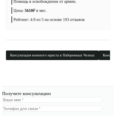
Помощь в освобождении от армии.
Цена:
5610
₽
в мес.
Рейтинг:
4.9
из 5 на основе
193
отзывов
Консультация военного юриста в Набережных Челнах
Консуль
Получите консультацию