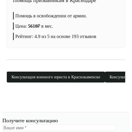
Помощь призывникам в Краснодаре
Помощь в освобождении от армии.
Цена:
5610
₽
в мес.
Рейтинг:
4.9
из 5 на основе
193
отзывов
Консультация военного юриста в Краснокаменске
Консультаци
Получите консультацию