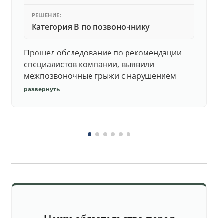
РЕШЕНИЕ:
Категория В по позвоночнику
Прошел обследование по рекомендации
специалистов компании, выявили
межпозвоночные грыжи с нарушением
функций. Юристы подготовили документы,
развернуть
комиссия утвердила негодность.