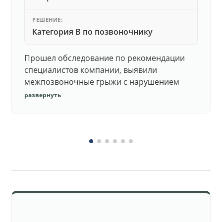
РЕШЕНИЕ:
Категория В по позвоночнику
Прошел обследование по рекомендации
специалистов компании, выявили
межпозвоночные грыжи с нарушением
функций. Юристы подготовили документы,
развернуть
комиссия утвердила негодность.