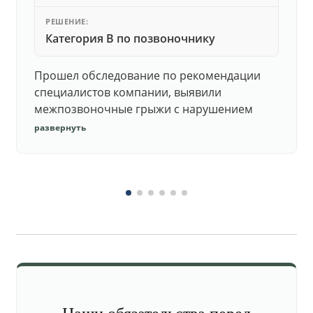
РЕШЕНИЕ:
Категория В по позвоночнику
Прошел обследование по рекомендации
специалистов компании, выявили
межпозвоночные грыжи с нарушением
функций. Юристы подготовили документы,
развернуть
комиссия утвердила негодность.