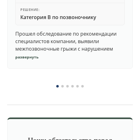
РЕШЕНИЕ:
Категория В по позвоночнику
Прошел обследование по рекомендации
специалистов компании, выявили
межпозвоночные грыжи с нарушением
функций. Юристы подготовили документы,
развернуть
комиссия утвердила негодность.