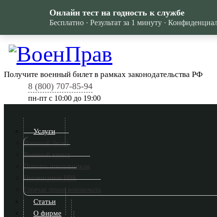
Онлайн тест на годность к службе
Бесплатно · Результат за 1 минуту · Конфиденциа
Получите военный билет в рамках законодательства РФ
8 (800) 707-85-94
пн-пт c 10:00 до 19:00
Услуги
Военный билет
Военный юрист
Помощь призывникам
Независимая ВВК
Горячая линия военкомата
Статьи
О фирме