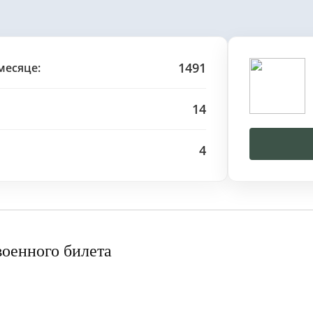
1491
месяце:
14
4
военного билета