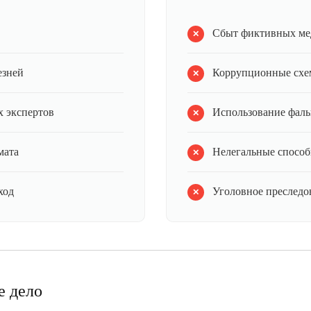
Сбыт фиктивных ме
езней
Коррупционные схе
 экспертов
Использование фал
мата
Нелегальные способ
ход
Уголовное преследов
е дело