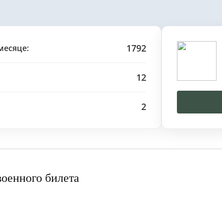
1792
месяце:
12
2
военного билета