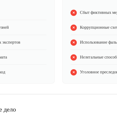
Сбыт фиктивных ме
езней
Коррупционные схе
 экспертов
Использование фал
мата
Нелегальные способ
ход
Уголовное преследов
е дело