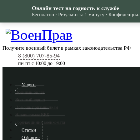
Онлайн тест на годность к службе
Бесплатно · Результат за 1 минуту · Конфиденциа
Получите военный билет в рамках законодательства РФ
8 (800) 707-85-94
пн-пт c 10:00 до 19:00
Услуги
Военный билет
Военный юрист
Помощь призывникам
Независимая ВВК
Горячая линия военкомата
Статьи
О фирме