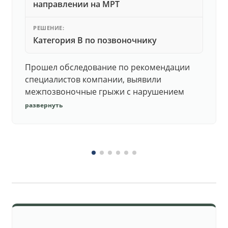
направлении на МРТ
РЕШЕНИЕ:
Категория В по позвоночнику
Прошел обследование по рекомендации
специалистов компании, выявили
межпозвоночные грыжи с нарушением
функций. Юристы подготовили документы,
развернуть
комиссия утвердила негодность.