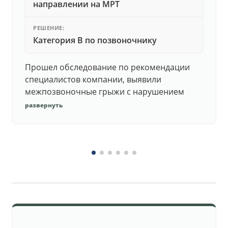
направлении на МРТ
РЕШЕНИЕ:
Категория В по позвоночнику
Прошел обследование по рекомендации
специалистов компании, выявили
межпозвоночные грыжи с нарушением
функций. Юристы подготовили документы,
развернуть
комиссия утвердила негодность.