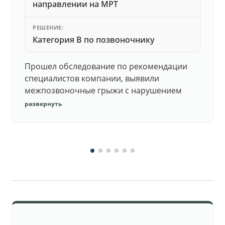
направлении на МРТ
РЕШЕНИЕ:
Категория В по позвоночнику
Прошел обследование по рекомендации
специалистов компании, выявили
межпозвоночные грыжи с нарушением
функций. Юристы подготовили документы,
развернуть
комиссия утвердила негодность.