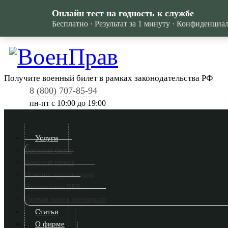
Онлайн тест на годность к службе
Бесплатно · Результат за 1 минуту · Конфиденциа
Получите военный билет в рамках законодательства РФ
8 (800) 707-85-94
пн-пт c 10:00 до 19:00
Услуги
Военный билет
Военный юрист
Помощь призывникам
Независимая ВВК
Горячая линия военкомата
Статьи
О фирме