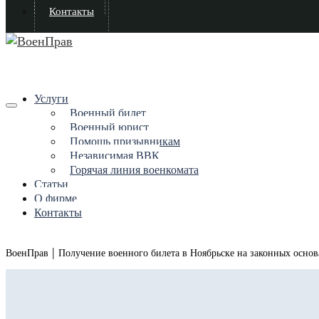
Контакты
Услуги
Военный билет
Военный юрист
Помощь призывникам
Независимая ВВК
Горячая линия военкомата
Статьи
О фирме
Контакты
|
ВоенПрав
Получение военного билета в Ноябрьске на законных осно