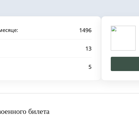
1496
месяце:
13
5
военного билета