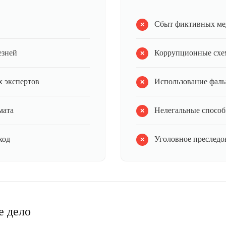
Сбыт фиктивных ме
езней
Коррупционные схе
 экспертов
Использование фал
мата
Нелегальные способ
ход
Уголовное преследов
е дело