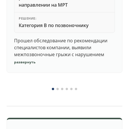
направлении на МРТ
РЕШЕНИЕ:
Категория В по позвоночнику
Прошел обследование по рекомендации
специалистов компании, выявили
межпозвоночные грыжи с нарушением
функций. Юристы подготовили документы,
развернуть
комиссия утвердила негодность.