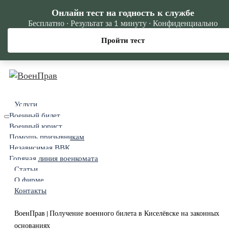
Онлайн тест на годность к службе
Бесплатно · Результат за 1 минуту · Конфиденциально
Пройти тест
Услуги
Военный билет
Военный юрист
Помощь призывникам
Независимая ВВК
Горячая линия военкомата
Статьи
О фирме
Контакты
ВоенПрав
Получение военного билета в Киселёвске на законных
|
основаниях