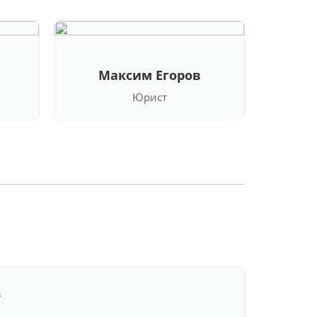
Максим Егоров
Кла
Юрист
в