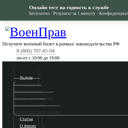
Онлайн тест на годность к службе
Бесплатно · Результат за 1 минуту · Конфиденциа
Получите военный билет в рамках законодательства РФ
8 (800) 707-85-94
пн-пт c 10:00 до 19:00
Услуги
Военный билет
Военный юрист
Помощь призывникам
Независимая ВВК
Горячая линия военкомата
Статьи
О фирме