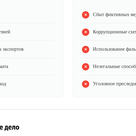
Сбыт фиктивных ме
езней
Коррупционные схе
 экспертов
Использование фал
мата
Нелегальные способ
ход
Уголовное преследов
е дело