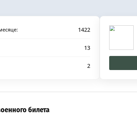
1422
месяце:
13
2
военного билета