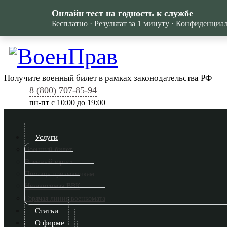
Онлайн тест на годность к службе
Бесплатно · Результат за 1 минуту · Конфиденциа
Получите военный билет в рамках законодательства РФ
8 (800) 707-85-94
пн-пт c 10:00 до 19:00
Услуги
Военный билет
Военный юрист
Помощь призывникам
Независимая ВВК
Горячая линия военкомата
Статьи
О фирме