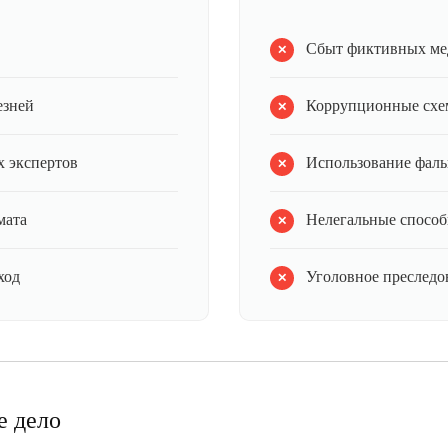
Сбыт фиктивных ме
езней
Коррупционные схе
 экспертов
Использование фал
мата
Нелегальные способ
ход
Уголовное преследов
е дело