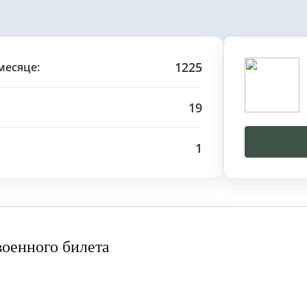
1225
месяце:
19
1
военного билета