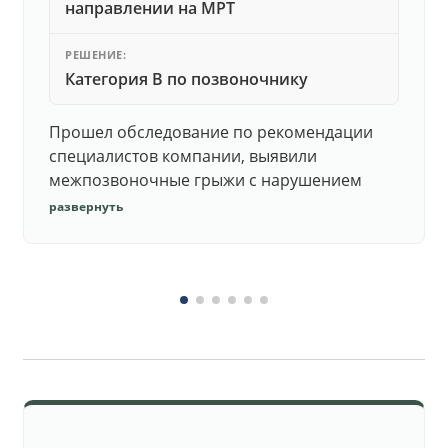
направлении на МРТ
РЕШЕНИЕ:
Категория В по позвоночнику
Прошел обследование по рекомендации
специалистов компании, выявили
межпозвоночные грыжи с нарушением
функций. Юристы подготовили документы,
развернуть
комиссия утвердила негодность.