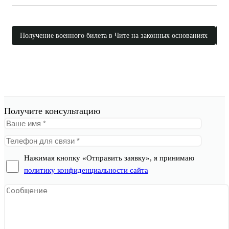
Получение военного билета в Чите на законных основаниях
П
Получите консультацию
Нажимая кнопку «Отправить заявку», я принимаю
политику конфиденциальности сайта