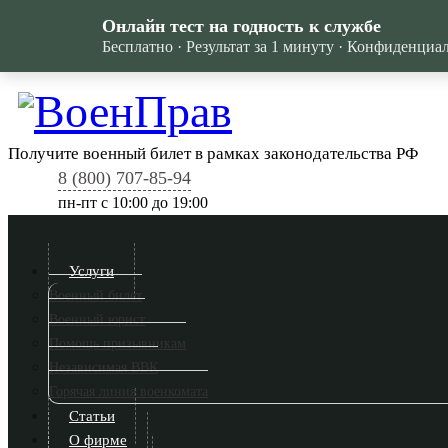
Онлайн тест на годность к службе
Бесплатно · Результат за 1 минуту · Конфиденциа
Получите военный билет в рамках законодательства РФ
8 (800) 707-85-94
пн-пт c 10:00 до 19:00
Услуги
Военный билет
Военный юрист
Помощь призывникам
Независимая ВВК
Горячая линия военкомата
Статьи
О фирме