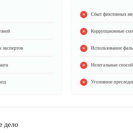
Сбыт фиктивных ме
езней
Коррупционные схе
 экспертов
Использование фал
мата
Нелегальные способ
ход
Уголовное преследов
е дело