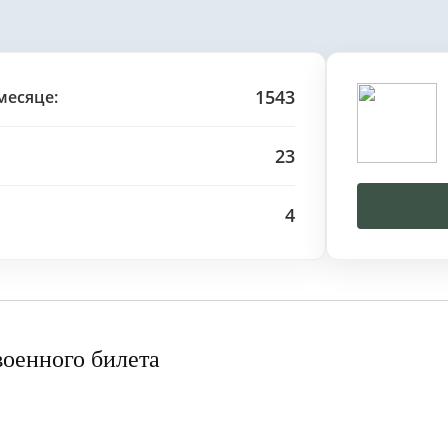
1543
месяце:
23
4
военного билета