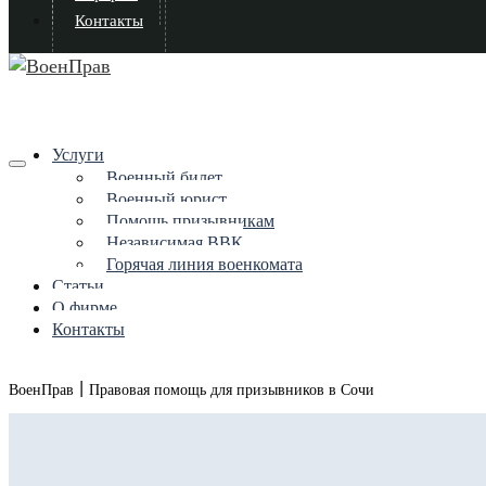
Контакты
Услуги
Военный билет
Военный юрист
Помощь призывникам
Независимая ВВК
Горячая линия военкомата
Статьи
О фирме
Контакты
|
ВоенПрав
Правовая помощь для призывников в Сочи