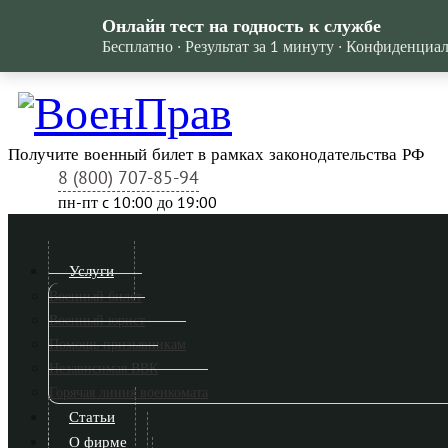
Онлайн тест на годность к службе
Бесплатно · Результат за 1 минуту · Конфиденциа
Получите военный билет в рамках законодательства РФ
8 (800) 707-85-94
пн-пт c 10:00 до 19:00
Услуги
Военный билет
Военный юрист
Помощь призывникам
Независимая ВВК
Горячая линия военкомата
Статьи
О фирме