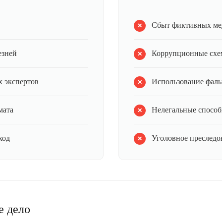
Сбыт фиктивных ме
езней
Коррупционные схе
 экспертов
Использование фал
мата
Нелегальные способ
ход
Уголовное преследов
е дело