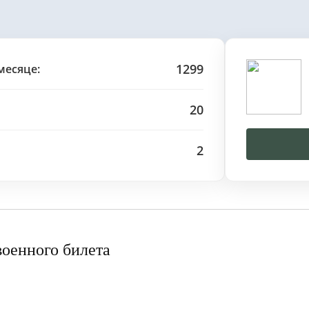
1299
месяце:
20
2
военного билета