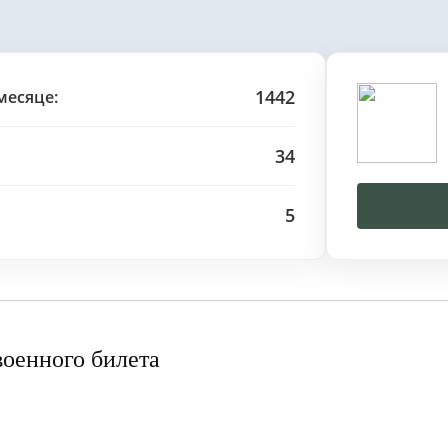
1442
месяце:
34
5
военного билета