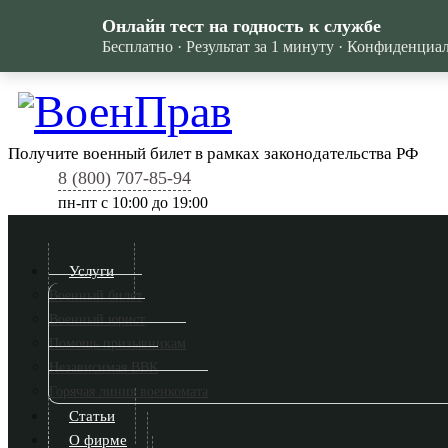
Онлайн тест на годность к службе
Бесплатно · Результат за 1 минуту · Конфиденциа
Получите военный билет в рамках законодательства РФ
8 (800) 707-85-94
пн-пт c 10:00 до 19:00
Услуги
Военный билет
Военный юрист
Помощь призывникам
Независимая ВВК
Горячая линия военкомата
Статьи
О фирме