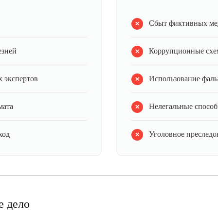
Сбыт фиктивных ме
езней
Коррупционные схе
 экспертов
Использование фал
мата
Нелегальные способ
ход
Уголовное преследов
е дело