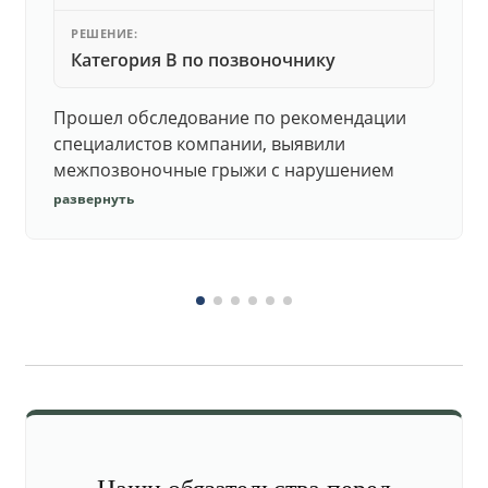
РЕШЕНИЕ:
Категория В по позвоночнику
Прошел обследование по рекомендации
специалистов компании, выявили
межпозвоночные грыжи с нарушением
функций. Юристы подготовили документы,
развернуть
комиссия утвердила негодность.