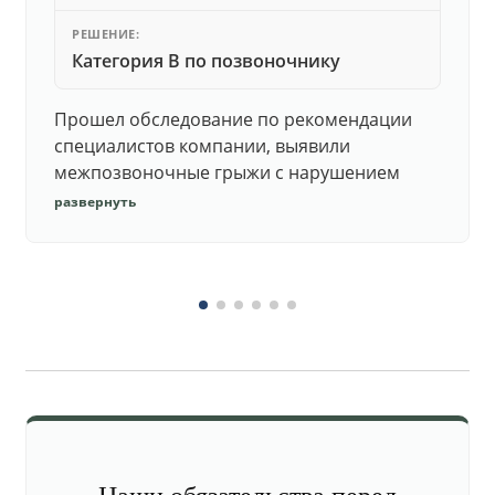
РЕШЕНИЕ:
Категория В по позвоночнику
Прошел обследование по рекомендации
специалистов компании, выявили
межпозвоночные грыжи с нарушением
функций. Юристы подготовили документы,
развернуть
комиссия утвердила негодность.