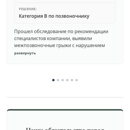
РЕШЕНИЕ:
Категория В по позвоночнику
Прошел обследование по рекомендации
специалистов компании, выявили
межпозвоночные грыжи с нарушением
функций. Юристы подготовили документы,
развернуть
комиссия утвердила негодность.