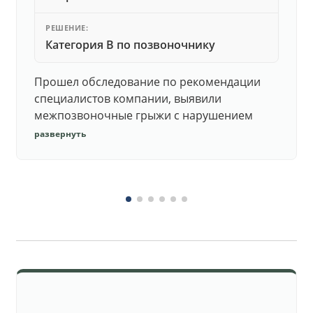
РЕШЕНИЕ:
Категория В по позвоночнику
Прошел обследование по рекомендации
специалистов компании, выявили
межпозвоночные грыжи с нарушением
функций. Юристы подготовили документы,
развернуть
комиссия утвердила негодность.