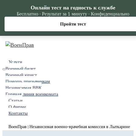
Онлайн тест на годность к службе
Бесплатно · Результат за 1 минуту · Конфиденциально
Пройти тест
Услуги
Военный билет
Военный юрист
Помощь призывникам
Независимая ВВК
Горячая линия военкомата
Статьи
О фирме
Контакты
ВоенПрав
Независимая военно-врачебная комиссия в Лыткарине
|