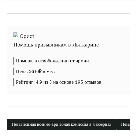
Помощь призывникам в Лыткарине
Помощь в освобождении от армии.
Цена:
₽
в мес.
5610
Рейтинг:
4.9
из 5 на основе
193
отзывов
Независимая военно-врачебная комиссия в Люберцах
Независ