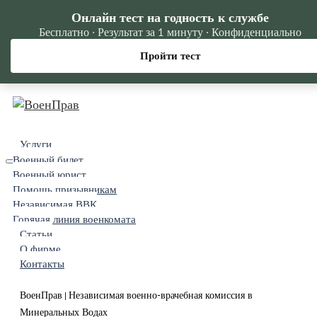
Онлайн тест на годность к службе
Бесплатно · Результат за 1 минуту · Конфиденциально
Пройти тест
Услуги
Военный билет
Военный юрист
Помощь призывникам
Независимая ВВК
Горячая линия военкомата
Статьи
О фирме
Контакты
ВоенПрав
Независимая военно-врачебная комиссия в
|
Минеральных Водах