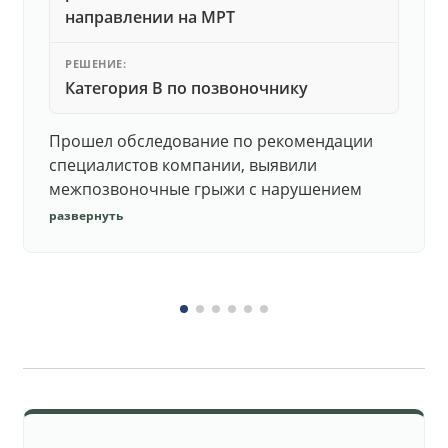
направлении на МРТ
РЕШЕНИЕ:
Категория В по позвоночнику
Прошел обследование по рекомендации
специалистов компании, выявили
межпозвоночные грыжи с нарушением
функций. Юристы подготовили документы,
развернуть
комиссия утвердила негодность.