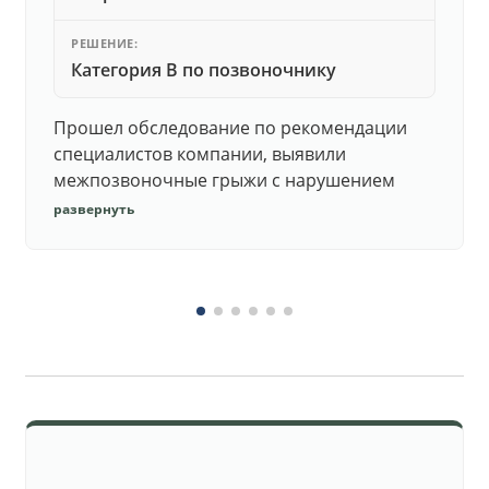
РЕШЕНИЕ:
Категория В по позвоночнику
Прошел обследование по рекомендации
специалистов компании, выявили
межпозвоночные грыжи с нарушением
функций. Юристы подготовили документы,
развернуть
комиссия утвердила негодность.