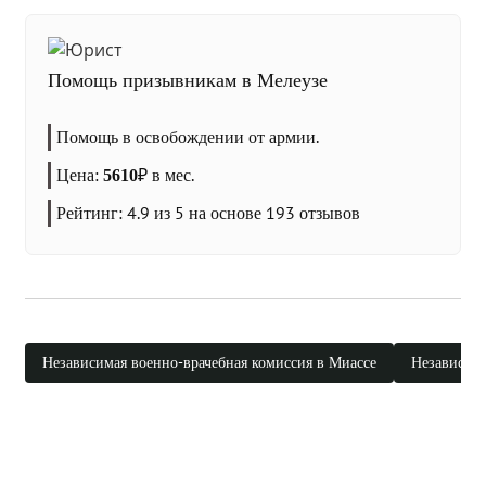
Помощь призывникам в Мелеузе
Помощь в освобождении от армии.
Цена:
₽
в мес.
5610
Рейтинг:
4.9
из 5 на основе
193
отзывов
Независимая военно-врачебная комиссия в Миассе
Независима