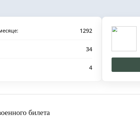
1292
месяце:
34
4
военного билета