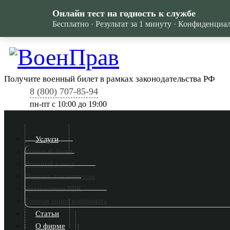
Онлайн тест на годность к службе
Бесплатно · Результат за 1 минуту · Конфиденциа
Получите военный билет в рамках законодательства РФ
8 (800) 707-85-94
пн-пт c 10:00 до 19:00
Услуги
Военный билет
Военный юрист
Помощь призывникам
Независимая ВВК
Горячая линия военкомата
Статьи
О фирме