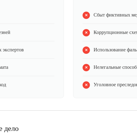
Сбыт фиктивных ме
езней
Коррупционные схе
 экспертов
Использование фал
мата
Нелегальные способ
ход
Уголовное преследов
е дело