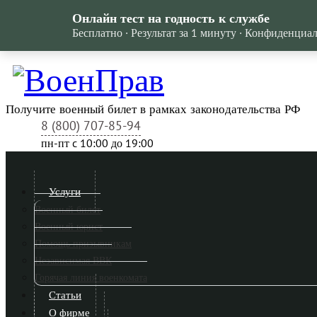
Онлайн тест на годность к службе
Бесплатно · Результат за 1 минуту · Конфиденциа
Получите военный билет в рамках законодательства РФ
8 (800) 707-85-94
пн-пт c 10:00 до 19:00
Услуги
Военный билет
Военный юрист
Помощь призывникам
Независимая ВВК
Горячая линия военкомата
Статьи
О фирме