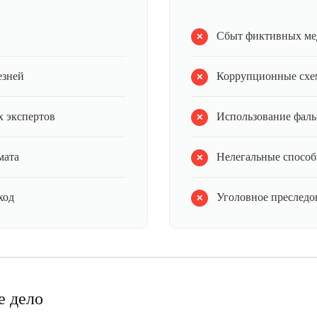
Сбыт фиктивных ме
езней
Коррупционные схе
 экспертов
Использование фал
мата
Нелегальные способ
ход
Уголовное преследов
е дело