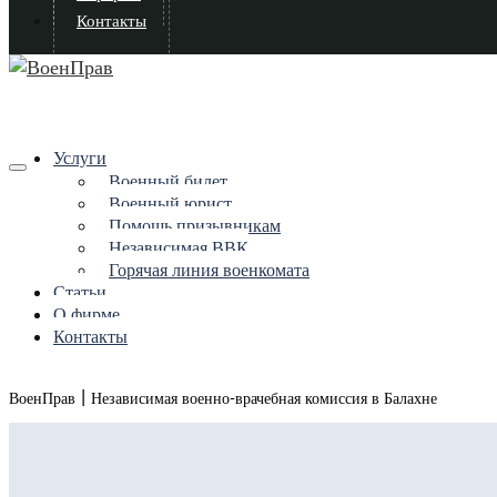
Контакты
Услуги
Военный билет
Военный юрист
Помощь призывникам
Независимая ВВК
Горячая линия военкомата
Статьи
О фирме
Контакты
|
ВоенПрав
Независимая военно-врачебная комиссия в Балахне