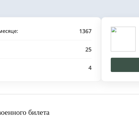
1367
месяце:
25
4
военного билета