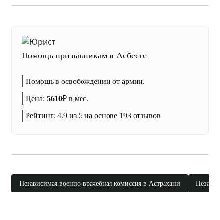
Помощь призывникам в Асбесте
Помощь в освобождении от армии.
Цена:
5610
₽
в мес.
Рейтинг:
4.9
из 5 на основе
193
отзывов
Независимая военно-врачебная комиссия в Астрахани
Независ