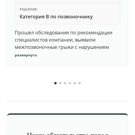
РЕШЕНИЕ:
Категория В по позвоночнику
Прошел обследование по рекомендации
специалистов компании, выявили
межпозвоночные грыжи с нарушением
функций. Юристы подготовили документы,
развернуть
комиссия утвердила негодность.